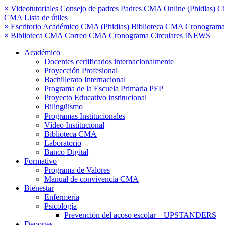
×
Videotutoriales
Consejo de padres
Padres CMA Online (Phidias)
Ci
CMA
Lista de útiles
×
Escritorio Académico CMA (Phidias)
Biblioteca CMA
Cronograma
×
Biblioteca CMA
Correo CMA
Cronograma
Circulares
INEWS
Académico
Docentes certificados internacionalmente
Proyección Profesional
Bachillerato Internacional
Programa de la Escuela Primaria PEP
Proyecto Educativo institucional
Bilingüismo
Programas Institucionales
Vídeo Institucional
Biblioteca CMA
Laboratorio
Banco Digital
Formativo
Programa de Valores
Manual de convivencia CMA
Bienestar
Enfermería
Psicología
Prevención del acoso escolar – UPSTANDERS
Deportes