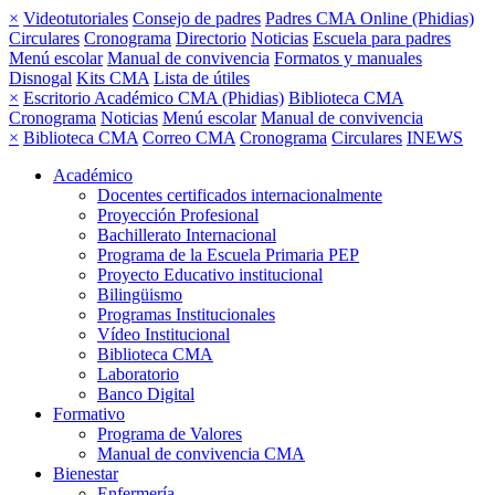
×
Videotutoriales
Consejo de padres
Padres CMA Online (Phidias)
Circulares
Cronograma
Directorio
Noticias
Escuela para padres
Menú escolar
Manual de convivencia
Formatos y manuales
Disnogal
Kits CMA
Lista de útiles
×
Escritorio Académico CMA (Phidias)
Biblioteca CMA
Cronograma
Noticias
Menú escolar
Manual de convivencia
×
Biblioteca CMA
Correo CMA
Cronograma
Circulares
INEWS
Académico
Docentes certificados internacionalmente
Proyección Profesional
Bachillerato Internacional
Programa de la Escuela Primaria PEP
Proyecto Educativo institucional
Bilingüismo
Programas Institucionales
Vídeo Institucional
Biblioteca CMA
Laboratorio
Banco Digital
Formativo
Programa de Valores
Manual de convivencia CMA
Bienestar
Enfermería