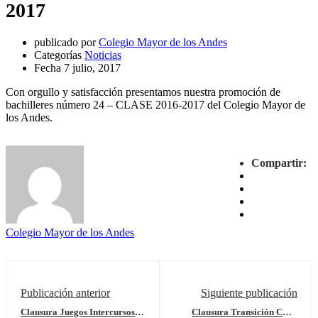
2017
publicado por
Colegio Mayor de los Andes
Categorías
Noticias
Fecha
7 julio, 2017
Con orgullo y satisfacción presentamos nuestra promoción de
bachilleres número 24 – CLASE 2016-2017 del Colegio Mayor de
los Andes.
antalya
Compartir:
escort
antalya
escort
bayan
escort
antalya
Colegio Mayor de los Andes
Publicación anterior
Siguiente publicación
Clausura Juegos Intercursos
Clausura Transición CMA