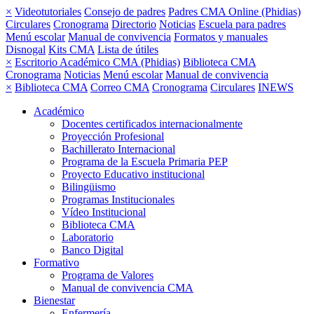
×
Videotutoriales
Consejo de padres
Padres CMA Online (Phidias)
Circulares
Cronograma
Directorio
Noticias
Escuela para padres
Menú escolar
Manual de convivencia
Formatos y manuales
Disnogal
Kits CMA
Lista de útiles
×
Escritorio Académico CMA (Phidias)
Biblioteca CMA
Cronograma
Noticias
Menú escolar
Manual de convivencia
×
Biblioteca CMA
Correo CMA
Cronograma
Circulares
INEWS
Académico
Docentes certificados internacionalmente
Proyección Profesional
Bachillerato Internacional
Programa de la Escuela Primaria PEP
Proyecto Educativo institucional
Bilingüismo
Programas Institucionales
Vídeo Institucional
Biblioteca CMA
Laboratorio
Banco Digital
Formativo
Programa de Valores
Manual de convivencia CMA
Bienestar
Enfermería