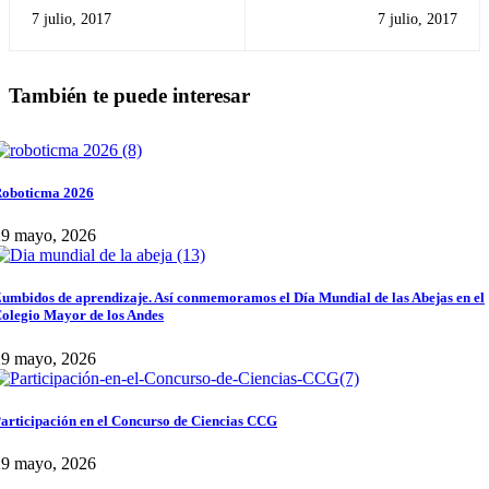
CMA
2017
7 julio, 2017
7 julio, 2017
También te puede interesar
oboticma 2026
29 mayo, 2026
umbidos de aprendizaje. Así conmemoramos el Día Mundial de las Abejas en el
olegio Mayor de los Andes
29 mayo, 2026
articipación en el Concurso de Ciencias CCG
29 mayo, 2026