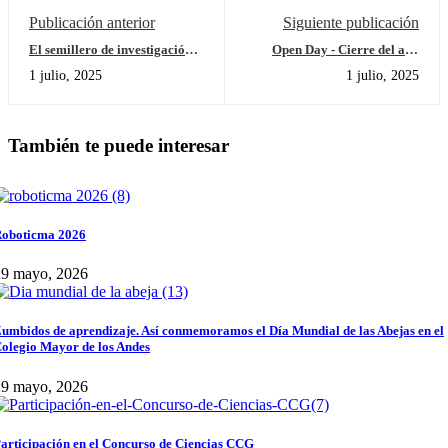
Publicación anterior
Siguiente publicación
El semillero de investigación
Open Day - Cierre del año
del laboratorio CMA ha sido
escolar 2024 - 2025
1 julio, 2025
1 julio, 2025
un verdadero éxito
También te puede interesar
oboticma 2026
29 mayo, 2026
umbidos de aprendizaje. Así conmemoramos el Día Mundial de las Abejas en el
olegio Mayor de los Andes
29 mayo, 2026
articipación en el Concurso de Ciencias CCG