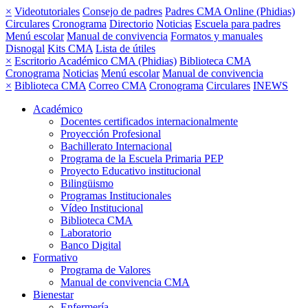
×
Videotutoriales
Consejo de padres
Padres CMA Online (Phidias)
Circulares
Cronograma
Directorio
Noticias
Escuela para padres
Menú escolar
Manual de convivencia
Formatos y manuales
Disnogal
Kits CMA
Lista de útiles
×
Escritorio Académico CMA (Phidias)
Biblioteca CMA
Cronograma
Noticias
Menú escolar
Manual de convivencia
×
Biblioteca CMA
Correo CMA
Cronograma
Circulares
INEWS
Académico
Docentes certificados internacionalmente
Proyección Profesional
Bachillerato Internacional
Programa de la Escuela Primaria PEP
Proyecto Educativo institucional
Bilingüismo
Programas Institucionales
Vídeo Institucional
Biblioteca CMA
Laboratorio
Banco Digital
Formativo
Programa de Valores
Manual de convivencia CMA
Bienestar
Enfermería