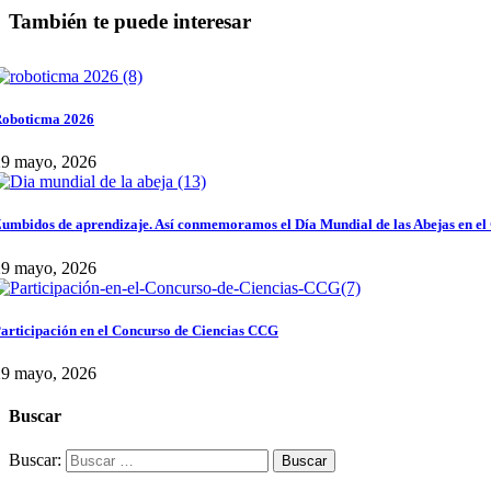
También te puede interesar
oboticma 2026
29 mayo, 2026
umbidos de aprendizaje. Así conmemoramos el Día Mundial de las Abejas en el
29 mayo, 2026
articipación en el Concurso de Ciencias CCG
29 mayo, 2026
Buscar
Buscar: