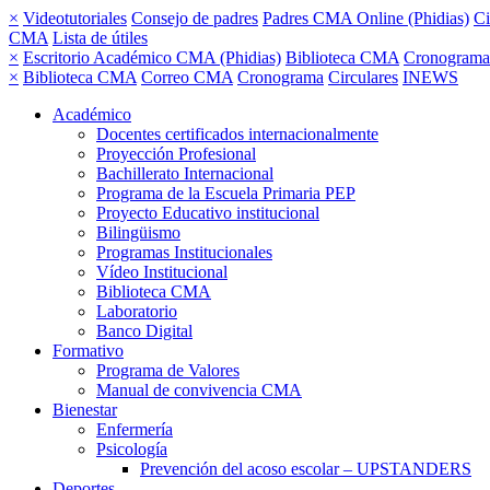
×
Videotutoriales
Consejo de padres
Padres CMA Online (Phidias)
Ci
CMA
Lista de útiles
×
Escritorio Académico CMA (Phidias)
Biblioteca CMA
Cronograma
×
Biblioteca CMA
Correo CMA
Cronograma
Circulares
INEWS
Académico
Docentes certificados internacionalmente
Proyección Profesional
Bachillerato Internacional
Programa de la Escuela Primaria PEP
Proyecto Educativo institucional
Bilingüismo
Programas Institucionales
Vídeo Institucional
Biblioteca CMA
Laboratorio
Banco Digital
Formativo
Programa de Valores
Manual de convivencia CMA
Bienestar
Enfermería
Psicología
Prevención del acoso escolar – UPSTANDERS
Deportes