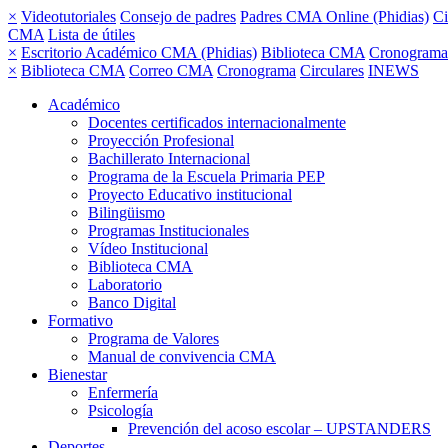
×
Videotutoriales
Consejo de padres
Padres CMA Online (Phidias)
Ci
CMA
Lista de útiles
×
Escritorio Académico CMA (Phidias)
Biblioteca CMA
Cronograma
×
Biblioteca CMA
Correo CMA
Cronograma
Circulares
INEWS
Académico
Docentes certificados internacionalmente
Proyección Profesional
Bachillerato Internacional
Programa de la Escuela Primaria PEP
Proyecto Educativo institucional
Bilingüismo
Programas Institucionales
Vídeo Institucional
Biblioteca CMA
Laboratorio
Banco Digital
Formativo
Programa de Valores
Manual de convivencia CMA
Bienestar
Enfermería
Psicología
Prevención del acoso escolar – UPSTANDERS
Deportes