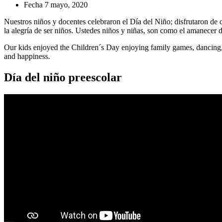
Fecha
7 mayo, 2020
Nuestros niños y docentes celebraron el Día del Niño; disfrutaron de c
la alegría de ser niños. Ustedes niños y niñas, son como el amanecer d
Our kids enjoyed the Children´s Day enjoying family games, dancing, a
and happiness.
Día del niño preescolar