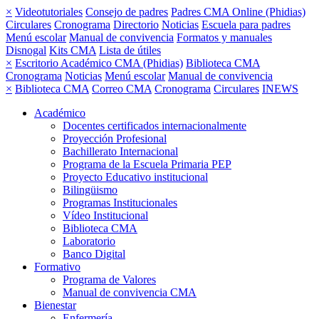
×
Videotutoriales
Consejo de padres
Padres CMA Online (Phidias)
Circulares
Cronograma
Directorio
Noticias
Escuela para padres
Menú escolar
Manual de convivencia
Formatos y manuales
Disnogal
Kits CMA
Lista de útiles
×
Escritorio Académico CMA (Phidias)
Biblioteca CMA
Cronograma
Noticias
Menú escolar
Manual de convivencia
×
Biblioteca CMA
Correo CMA
Cronograma
Circulares
INEWS
Académico
Docentes certificados internacionalmente
Proyección Profesional
Bachillerato Internacional
Programa de la Escuela Primaria PEP
Proyecto Educativo institucional
Bilingüismo
Programas Institucionales
Vídeo Institucional
Biblioteca CMA
Laboratorio
Banco Digital
Formativo
Programa de Valores
Manual de convivencia CMA
Bienestar
Enfermería