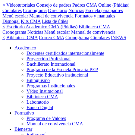
×
Videotutoriales
Consejo de padres
Padres CMA Online (Phidias)
Circulares
Cronograma
Directorio
Noticias
Escuela para padres
Menú escolar
Manual de convivencia
Formatos y manuales
Disnogal
Kits CMA
Lista de útiles
×
Escritorio Académico CMA (Phidias)
Biblioteca CMA
Cronograma
Noticias
Menú escolar
Manual de convivencia
×
Biblioteca CMA
Correo CMA
Cronograma
Circulares
INEWS
Académico
Docentes certificados internacionalmente
Proyección Profesional
Bachillerato Internacional
Programa de la Escuela Primaria PEP
Proyecto Educativo institucional
Bilingüismo
Programas Institucionales
Vídeo Institucional
Biblioteca CMA
Laboratorio
Banco Digital
Formativo
Programa de Valores
Manual de convivencia CMA
Bienestar
Enfermería