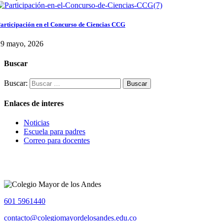
articipación en el Concurso de Ciencias CCG
29 mayo, 2026
Buscar
Buscar:
Enlaces de interes
Noticias
Escuela para padres
Correo para docentes
601 5961440
contacto@colegiomayordelosandes.edu.co