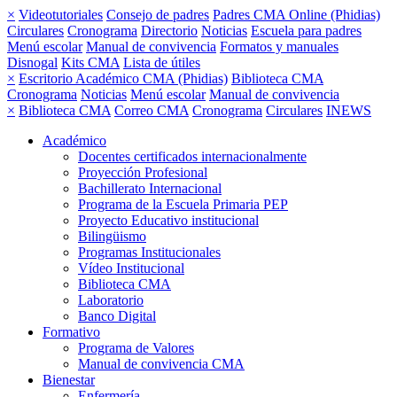
×
Videotutoriales
Consejo de padres
Padres CMA Online (Phidias)
Circulares
Cronograma
Directorio
Noticias
Escuela para padres
Menú escolar
Manual de convivencia
Formatos y manuales
Disnogal
Kits CMA
Lista de útiles
×
Escritorio Académico CMA (Phidias)
Biblioteca CMA
Cronograma
Noticias
Menú escolar
Manual de convivencia
×
Biblioteca CMA
Correo CMA
Cronograma
Circulares
INEWS
Académico
Docentes certificados internacionalmente
Proyección Profesional
Bachillerato Internacional
Programa de la Escuela Primaria PEP
Proyecto Educativo institucional
Bilingüismo
Programas Institucionales
Vídeo Institucional
Biblioteca CMA
Laboratorio
Banco Digital
Formativo
Programa de Valores
Manual de convivencia CMA
Bienestar
Enfermería