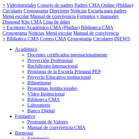
×
Videotutoriales
Consejo de padres
Padres CMA Online (Phidias)
Circulares
Cronograma
Directorio
Noticias
Escuela para padres
Menú escolar
Manual de convivencia
Formatos y manuales
Disnogal
Kits CMA
Lista de útiles
×
Escritorio Académico CMA (Phidias)
Biblioteca CMA
Cronograma
Noticias
Menú escolar
Manual de convivencia
×
Biblioteca CMA
Correo CMA
Cronograma
Circulares
INEWS
Académico
Docentes certificados internacionalmente
Proyección Profesional
Bachillerato Internacional
Programa de la Escuela Primaria PEP
Proyecto Educativo institucional
Bilingüismo
Programas Institucionales
Vídeo Institucional
Biblioteca CMA
Laboratorio
Banco Digital
Formativo
Programa de Valores
Manual de convivencia CMA
Bienestar
Enfermería