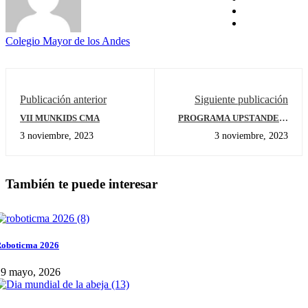
Colegio Mayor de los Andes
Publicación anterior
Siguiente publicación
VII MUNKIDS CMA
PROGRAMA UPSTANDER-
BE A BUDDY NOT A BULLY-
3 noviembre, 2023
3 noviembre, 2023
PREESCOLAR
También te puede interesar
oboticma 2026
29 mayo, 2026