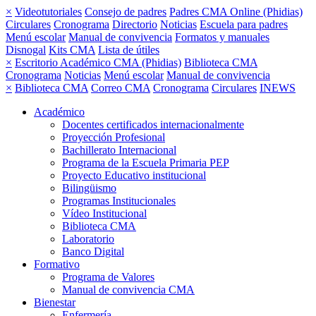
×
Videotutoriales
Consejo de padres
Padres CMA Online (Phidias)
Circulares
Cronograma
Directorio
Noticias
Escuela para padres
Menú escolar
Manual de convivencia
Formatos y manuales
Disnogal
Kits CMA
Lista de útiles
×
Escritorio Académico CMA (Phidias)
Biblioteca CMA
Cronograma
Noticias
Menú escolar
Manual de convivencia
×
Biblioteca CMA
Correo CMA
Cronograma
Circulares
INEWS
Académico
Docentes certificados internacionalmente
Proyección Profesional
Bachillerato Internacional
Programa de la Escuela Primaria PEP
Proyecto Educativo institucional
Bilingüismo
Programas Institucionales
Vídeo Institucional
Biblioteca CMA
Laboratorio
Banco Digital
Formativo
Programa de Valores
Manual de convivencia CMA
Bienestar
Enfermería