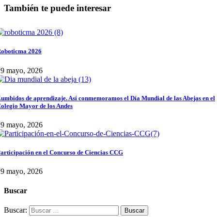
También te puede interesar
oboticma 2026
29 mayo, 2026
umbidos de aprendizaje. Así conmemoramos el Día Mundial de las Abejas en el
olegio Mayor de los Andes
29 mayo, 2026
articipación en el Concurso de Ciencias CCG
29 mayo, 2026
Buscar
Buscar: