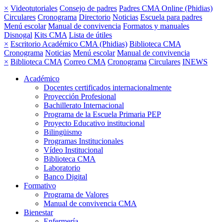
×
Videotutoriales
Consejo de padres
Padres CMA Online (Phidias)
Circulares
Cronograma
Directorio
Noticias
Escuela para padres
Menú escolar
Manual de convivencia
Formatos y manuales
Disnogal
Kits CMA
Lista de útiles
×
Escritorio Académico CMA (Phidias)
Biblioteca CMA
Cronograma
Noticias
Menú escolar
Manual de convivencia
×
Biblioteca CMA
Correo CMA
Cronograma
Circulares
INEWS
Académico
Docentes certificados internacionalmente
Proyección Profesional
Bachillerato Internacional
Programa de la Escuela Primaria PEP
Proyecto Educativo institucional
Bilingüismo
Programas Institucionales
Vídeo Institucional
Biblioteca CMA
Laboratorio
Banco Digital
Formativo
Programa de Valores
Manual de convivencia CMA
Bienestar
Enfermería