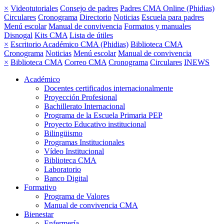
×
Videotutoriales
Consejo de padres
Padres CMA Online (Phidias)
Circulares
Cronograma
Directorio
Noticias
Escuela para padres
Menú escolar
Manual de convivencia
Formatos y manuales
Disnogal
Kits CMA
Lista de útiles
×
Escritorio Académico CMA (Phidias)
Biblioteca CMA
Cronograma
Noticias
Menú escolar
Manual de convivencia
×
Biblioteca CMA
Correo CMA
Cronograma
Circulares
INEWS
Académico
Docentes certificados internacionalmente
Proyección Profesional
Bachillerato Internacional
Programa de la Escuela Primaria PEP
Proyecto Educativo institucional
Bilingüismo
Programas Institucionales
Vídeo Institucional
Biblioteca CMA
Laboratorio
Banco Digital
Formativo
Programa de Valores
Manual de convivencia CMA
Bienestar
Enfermería