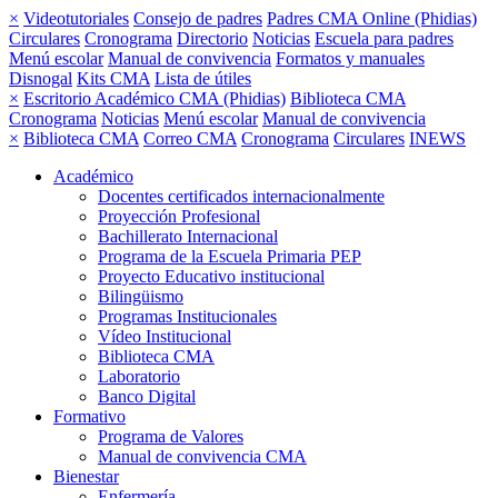
×
Videotutoriales
Consejo de padres
Padres CMA Online (Phidias)
Circulares
Cronograma
Directorio
Noticias
Escuela para padres
Menú escolar
Manual de convivencia
Formatos y manuales
Disnogal
Kits CMA
Lista de útiles
×
Escritorio Académico CMA (Phidias)
Biblioteca CMA
Cronograma
Noticias
Menú escolar
Manual de convivencia
×
Biblioteca CMA
Correo CMA
Cronograma
Circulares
INEWS
Académico
Docentes certificados internacionalmente
Proyección Profesional
Bachillerato Internacional
Programa de la Escuela Primaria PEP
Proyecto Educativo institucional
Bilingüismo
Programas Institucionales
Vídeo Institucional
Biblioteca CMA
Laboratorio
Banco Digital
Formativo
Programa de Valores
Manual de convivencia CMA
Bienestar
Enfermería