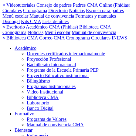
×
Videotutoriales
Consejo de padres
Padres CMA Online (Phidias)
Circulares
Cronograma
Directorio
Noticias
Escuela para padres
Menú escolar
Manual de convivencia
Formatos y manuales
Disnogal
Kits CMA
Lista de útiles
×
Escritorio Académico CMA (Phidias)
Biblioteca CMA
Cronograma
Noticias
Menú escolar
Manual de convivencia
×
Biblioteca CMA
Correo CMA
Cronograma
Circulares
INEWS
Académico
Docentes certificados internacionalmente
Proyección Profesional
Bachillerato Internacional
Programa de la Escuela Primaria PEP
Proyecto Educativo institucional
Bilingüismo
Programas Institucionales
Vídeo Institucional
Biblioteca CMA
Laboratorio
Banco Digital
Formativo
Programa de Valores
Manual de convivencia CMA
Bienestar
Enfermería