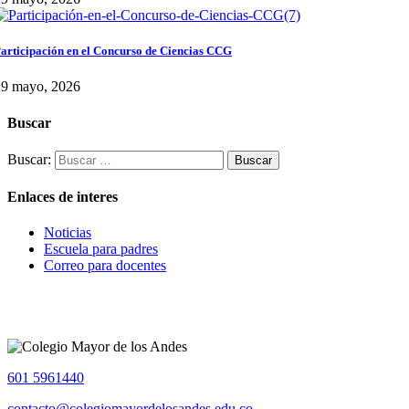
articipación en el Concurso de Ciencias CCG
29 mayo, 2026
Buscar
Buscar:
Enlaces de interes
Noticias
Escuela para padres
Correo para docentes
601 5961440
contacto@colegiomayordelosandes.edu.co