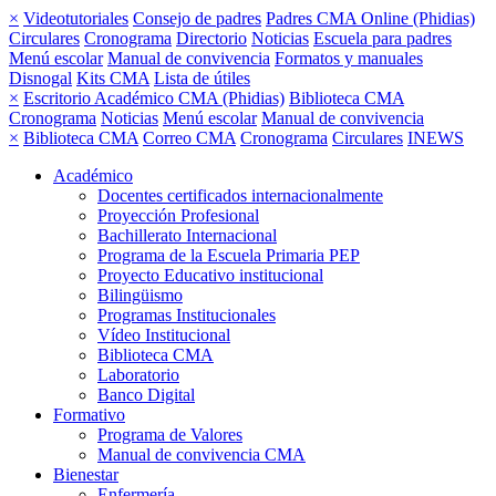
×
Videotutoriales
Consejo de padres
Padres CMA Online (Phidias)
Circulares
Cronograma
Directorio
Noticias
Escuela para padres
Menú escolar
Manual de convivencia
Formatos y manuales
Disnogal
Kits CMA
Lista de útiles
×
Escritorio Académico CMA (Phidias)
Biblioteca CMA
Cronograma
Noticias
Menú escolar
Manual de convivencia
×
Biblioteca CMA
Correo CMA
Cronograma
Circulares
INEWS
Académico
Docentes certificados internacionalmente
Proyección Profesional
Bachillerato Internacional
Programa de la Escuela Primaria PEP
Proyecto Educativo institucional
Bilingüismo
Programas Institucionales
Vídeo Institucional
Biblioteca CMA
Laboratorio
Banco Digital
Formativo
Programa de Valores
Manual de convivencia CMA
Bienestar
Enfermería