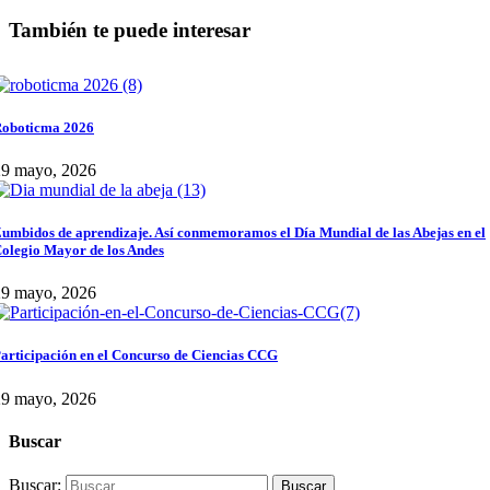
También te puede interesar
oboticma 2026
29 mayo, 2026
umbidos de aprendizaje. Así conmemoramos el Día Mundial de las Abejas en el
olegio Mayor de los Andes
29 mayo, 2026
articipación en el Concurso de Ciencias CCG
29 mayo, 2026
Buscar
Buscar: