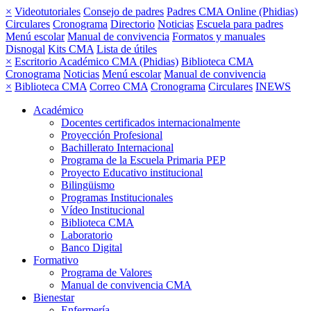
×
Videotutoriales
Consejo de padres
Padres CMA Online (Phidias)
Circulares
Cronograma
Directorio
Noticias
Escuela para padres
Menú escolar
Manual de convivencia
Formatos y manuales
Disnogal
Kits CMA
Lista de útiles
×
Escritorio Académico CMA (Phidias)
Biblioteca CMA
Cronograma
Noticias
Menú escolar
Manual de convivencia
×
Biblioteca CMA
Correo CMA
Cronograma
Circulares
INEWS
Académico
Docentes certificados internacionalmente
Proyección Profesional
Bachillerato Internacional
Programa de la Escuela Primaria PEP
Proyecto Educativo institucional
Bilingüismo
Programas Institucionales
Vídeo Institucional
Biblioteca CMA
Laboratorio
Banco Digital
Formativo
Programa de Valores
Manual de convivencia CMA
Bienestar
Enfermería