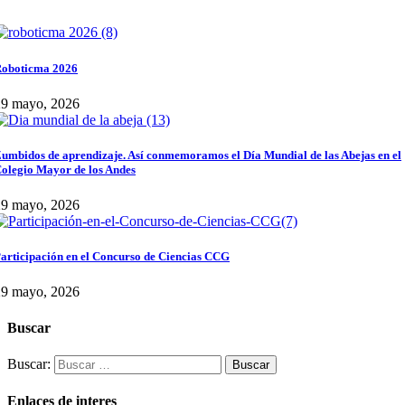
oboticma 2026
29 mayo, 2026
umbidos de aprendizaje. Así conmemoramos el Día Mundial de las Abejas en el
olegio Mayor de los Andes
29 mayo, 2026
articipación en el Concurso de Ciencias CCG
29 mayo, 2026
Buscar
Buscar:
Enlaces de interes