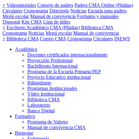
×
Videotutoriales
Consejo de padres
Padres CMA Online (Phidias)
Circulares
Cronograma
Directorio
Noticias
Escuela para padres
Menú escolar
Manual de convivencia
Formatos y manuales
Disnogal
Kits CMA
Lista de útiles
×
Escritorio Académico CMA (Phidias)
Biblioteca CMA
Cronograma
Noticias
Menú escolar
Manual de convivencia
×
Biblioteca CMA
Correo CMA
Cronograma
Circulares
INEWS
Académico
Docentes certificados internacionalmente
Proyección Profesional
Bachillerato Internacional
Programa de la Escuela Primaria PEP
Proyecto Educativo institucional
Bilingüismo
Programas Institucionales
Vídeo Institucional
Biblioteca CMA
Laboratorio
Banco Digital
Formativo
Programa de Valores
Manual de convivencia CMA
Bienestar
Enfermería