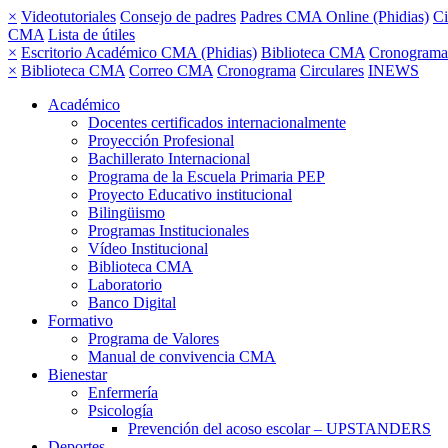
×
Videotutoriales
Consejo de padres
Padres CMA Online (Phidias)
Ci
CMA
Lista de útiles
×
Escritorio Académico CMA (Phidias)
Biblioteca CMA
Cronograma
×
Biblioteca CMA
Correo CMA
Cronograma
Circulares
INEWS
Académico
Docentes certificados internacionalmente
Proyección Profesional
Bachillerato Internacional
Programa de la Escuela Primaria PEP
Proyecto Educativo institucional
Bilingüismo
Programas Institucionales
Vídeo Institucional
Biblioteca CMA
Laboratorio
Banco Digital
Formativo
Programa de Valores
Manual de convivencia CMA
Bienestar
Enfermería
Psicología
Prevención del acoso escolar – UPSTANDERS
Deportes