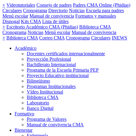
×
Videotutoriales
Consejo de padres
Padres CMA Online (Phidias)
Circulares
Cronograma
Directorio
Noticias
Escuela para padres
Menú escolar
Manual de convivencia
Formatos y manuales
Disnogal
Kits CMA
Lista de útiles
×
Escritorio Académico CMA (Phidias)
Biblioteca CMA
Cronograma
Noticias
Menú escolar
Manual de convivencia
×
Biblioteca CMA
Correo CMA
Cronograma
Circulares
INEWS
Académico
Docentes certificados internacionalmente
Proyección Profesional
Bachillerato Internacional
Programa de la Escuela Primaria PEP
Proyecto Educativo institucional
Bilingüismo
Programas Institucionales
Vídeo Institucional
Biblioteca CMA
Laboratorio
Banco Digital
Formativo
Programa de Valores
Manual de convivencia CMA
Bienestar
Enfermería