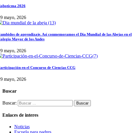
oboticma 2026
29 mayo, 2026
umbidos de aprendizaje. Así conmemoramos el Día Mundial de las Abejas en el
olegio Mayor de los Andes
29 mayo, 2026
articipación en el Concurso de Ciencias CCG
29 mayo, 2026
Buscar
Buscar:
Enlaces de interes
Noticias
Escuela para padres