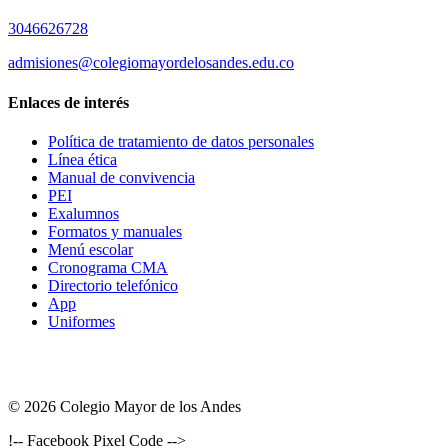
3046626728
admisiones@colegiomayordelosandes.edu.co
Enlaces de interés
Política de tratamiento de datos personales
Línea ética
Manual de convivencia
PEI
Exalumnos
Formatos y manuales
Menú escolar
Cronograma CMA
Directorio telefónico
App
Uniformes
© 2026 Colegio Mayor de los Andes
!-- Facebook Pixel Code -->