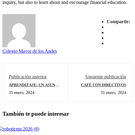
inquiry, but also to learn about and encourage financial education.
Compartir:
Colegio Mayor de los Andes
Publicación anterior
Siguiente publicación
APRENDIZAJE: UN ASUNTO
CAFÉ CON DIRECTIVOS
DE MENTALIDAD ABIERTA
31 enero, 2024
31 enero, 2024
E INTERNACIONAL.
LEARNING: A MATTER OF
OPEN AND
INTERNATIONAL
También te puede interesar
MINDEDNESS