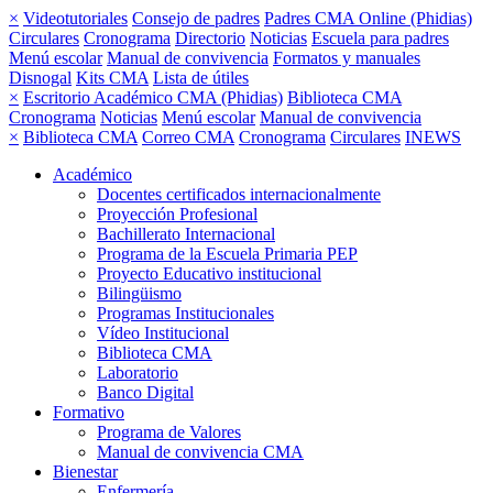
×
Videotutoriales
Consejo de padres
Padres CMA Online (Phidias)
Circulares
Cronograma
Directorio
Noticias
Escuela para padres
Menú escolar
Manual de convivencia
Formatos y manuales
Disnogal
Kits CMA
Lista de útiles
×
Escritorio Académico CMA (Phidias)
Biblioteca CMA
Cronograma
Noticias
Menú escolar
Manual de convivencia
×
Biblioteca CMA
Correo CMA
Cronograma
Circulares
INEWS
Académico
Docentes certificados internacionalmente
Proyección Profesional
Bachillerato Internacional
Programa de la Escuela Primaria PEP
Proyecto Educativo institucional
Bilingüismo
Programas Institucionales
Vídeo Institucional
Biblioteca CMA
Laboratorio
Banco Digital
Formativo
Programa de Valores
Manual de convivencia CMA
Bienestar
Enfermería