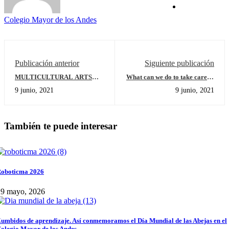
Colegio Mayor de los Andes
Publicación anterior
Siguiente publicación
MULTICULTURAL ARTS
What can we do to take care of
FESTIVAL
our planet?
9 junio, 2021
9 junio, 2021
También te puede interesar
oboticma 2026
29 mayo, 2026
umbidos de aprendizaje. Así conmemoramos el Día Mundial de las Abejas en el
olegio Mayor de los Andes