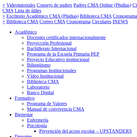
×
Videotutoriales
Consejo de padres
Padres CMA Online (Phidias)
Ci
CMA
Lista de útiles
×
Escritorio Académico CMA (Phidias)
Biblioteca CMA
Cronograma
×
Biblioteca CMA
Correo CMA
Cronograma
Circulares
INEWS
Académico
Docentes certificados internacionalmente
Proyección Profesional
Bachillerato Internacional
Programa de la Escuela Primaria PEP
Proyecto Educativo institucional
Bilingüismo
Programas Institucionales
Vídeo Institucional
Biblioteca CMA
Laboratorio
Banco Digital
Formativo
Programa de Valores
Manual de convivencia CMA
Bienestar
Enfermería
Psicología
Prevención del acoso escolar – UPSTANDERS
Deportes