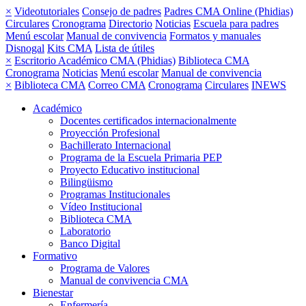
×
Videotutoriales
Consejo de padres
Padres CMA Online (Phidias)
Circulares
Cronograma
Directorio
Noticias
Escuela para padres
Menú escolar
Manual de convivencia
Formatos y manuales
Disnogal
Kits CMA
Lista de útiles
×
Escritorio Académico CMA (Phidias)
Biblioteca CMA
Cronograma
Noticias
Menú escolar
Manual de convivencia
×
Biblioteca CMA
Correo CMA
Cronograma
Circulares
INEWS
Académico
Docentes certificados internacionalmente
Proyección Profesional
Bachillerato Internacional
Programa de la Escuela Primaria PEP
Proyecto Educativo institucional
Bilingüismo
Programas Institucionales
Vídeo Institucional
Biblioteca CMA
Laboratorio
Banco Digital
Formativo
Programa de Valores
Manual de convivencia CMA
Bienestar
Enfermería