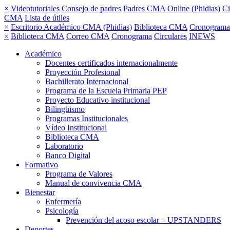
×
Videotutoriales
Consejo de padres
Padres CMA Online (Phidias)
Ci
CMA
Lista de útiles
×
Escritorio Académico CMA (Phidias)
Biblioteca CMA
Cronograma
×
Biblioteca CMA
Correo CMA
Cronograma
Circulares
INEWS
Académico
Docentes certificados internacionalmente
Proyección Profesional
Bachillerato Internacional
Programa de la Escuela Primaria PEP
Proyecto Educativo institucional
Bilingüismo
Programas Institucionales
Vídeo Institucional
Biblioteca CMA
Laboratorio
Banco Digital
Formativo
Programa de Valores
Manual de convivencia CMA
Bienestar
Enfermería
Psicología
Prevención del acoso escolar – UPSTANDERS
Deportes