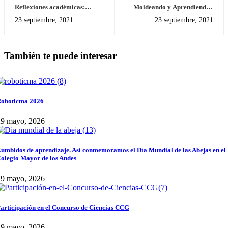
Reflexiones académicas:
Moldeando y Aprendiendo -
“Interacciones humanas en lo
Molding and learning
23 septiembre, 2021
23 septiembre, 2021
que significa vida (Bioma)”
También te puede interesar
oboticma 2026
29 mayo, 2026
umbidos de aprendizaje. Así conmemoramos el Día Mundial de las Abejas en el
olegio Mayor de los Andes
29 mayo, 2026
articipación en el Concurso de Ciencias CCG
29 mayo, 2026