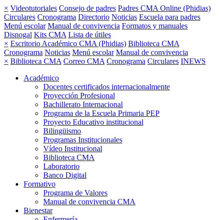
×
Videotutoriales
Consejo de padres
Padres CMA Online (Phidias)
Circulares
Cronograma
Directorio
Noticias
Escuela para padres
Menú escolar
Manual de convivencia
Formatos y manuales
Disnogal
Kits CMA
Lista de útiles
×
Escritorio Académico CMA (Phidias)
Biblioteca CMA
Cronograma
Noticias
Menú escolar
Manual de convivencia
×
Biblioteca CMA
Correo CMA
Cronograma
Circulares
INEWS
Académico
Docentes certificados internacionalmente
Proyección Profesional
Bachillerato Internacional
Programa de la Escuela Primaria PEP
Proyecto Educativo institucional
Bilingüismo
Programas Institucionales
Vídeo Institucional
Biblioteca CMA
Laboratorio
Banco Digital
Formativo
Programa de Valores
Manual de convivencia CMA
Bienestar
Enfermería