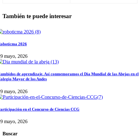
También te puede interesar
oboticma 2026
29 mayo, 2026
umbidos de aprendizaje. Así conmemoramos el Día Mundial de las Abejas en el
olegio Mayor de los Andes
29 mayo, 2026
articipación en el Concurso de Ciencias CCG
29 mayo, 2026
Buscar