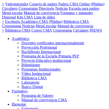
×
Videotutoriales
Consejo de padres
Padres CMA Online (Phidias)
Circulares
Cronograma
Directorio
Noticias
Escuela para padres
Menú escolar
Manual de convivencia
Formatos y manuales
Disnogal
Kits CMA
Lista de útiles
×
Escritorio Académico CMA (Phidias)
Biblioteca CMA
Cronograma
Noticias
Menú escolar
Manual de convivencia
×
Biblioteca CMA
Correo CMA
Cronograma
Circulares
INEWS
Académico
Docentes certificados internacionalmente
Proyección Profesional
Bachillerato Internacional
Programa de la Escuela Primaria PEP
Proyecto Educativo institucional
Bilingüismo
Programas Institucionales
Vídeo Institucional
Biblioteca CMA
Laboratorio
Banco Digital
Formativo
Programa de Valores
Manual de convivencia CMA
Bienestar
Enfermería