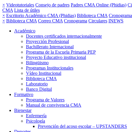
×
Videotutoriales
Consejo de padres
Padres CMA Online (Phidias)
Ci
CMA
Lista de útiles
×
Escritorio Académico CMA (Phidias)
Biblioteca CMA
Cronograma
×
Biblioteca CMA
Correo CMA
Cronograma
Circulares
INEWS
Académico
Docentes certificados internacionalmente
Proyección Profesional
Bachillerato Internacional
Programa de la Escuela Primaria PEP
Proyecto Educativo institucional
Bilingüismo
Programas Institucionales
Vídeo Institucional
Biblioteca CMA
Laboratorio
Banco Digital
Formativo
Programa de Valores
Manual de convivencia CMA
Bienestar
Enfermería
Psicología
Prevención del acoso escolar – UPSTANDERS
Deportes