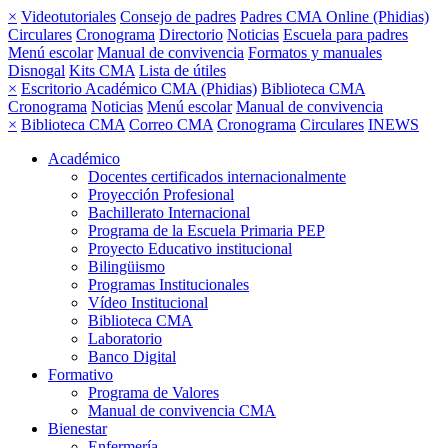
×
Videotutoriales
Consejo de padres
Padres CMA Online (Phidias)
Circulares
Cronograma
Directorio
Noticias
Escuela para padres
Menú escolar
Manual de convivencia
Formatos y manuales
Disnogal
Kits CMA
Lista de útiles
×
Escritorio Académico CMA (Phidias)
Biblioteca CMA
Cronograma
Noticias
Menú escolar
Manual de convivencia
×
Biblioteca CMA
Correo CMA
Cronograma
Circulares
INEWS
Académico
Docentes certificados internacionalmente
Proyección Profesional
Bachillerato Internacional
Programa de la Escuela Primaria PEP
Proyecto Educativo institucional
Bilingüismo
Programas Institucionales
Vídeo Institucional
Biblioteca CMA
Laboratorio
Banco Digital
Formativo
Programa de Valores
Manual de convivencia CMA
Bienestar
Enfermería