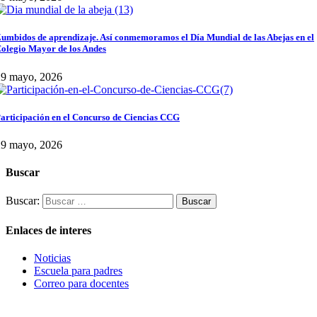
umbidos de aprendizaje. Así conmemoramos el Día Mundial de las Abejas en el
olegio Mayor de los Andes
29 mayo, 2026
articipación en el Concurso de Ciencias CCG
29 mayo, 2026
Buscar
Buscar:
Enlaces de interes
Noticias
Escuela para padres
Correo para docentes