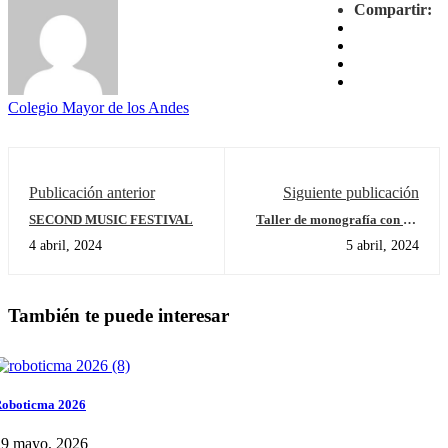
Compartir:
Colegio Mayor de los Andes
Publicación anterior
Siguiente publicación
SECOND MUSIC FESTIVAL
Taller de monografía con los
estudiantes de año 1 del
4 abril, 2024
5 abril, 2024
Programa de Diploma
También te puede interesar
oboticma 2026
29 mayo, 2026