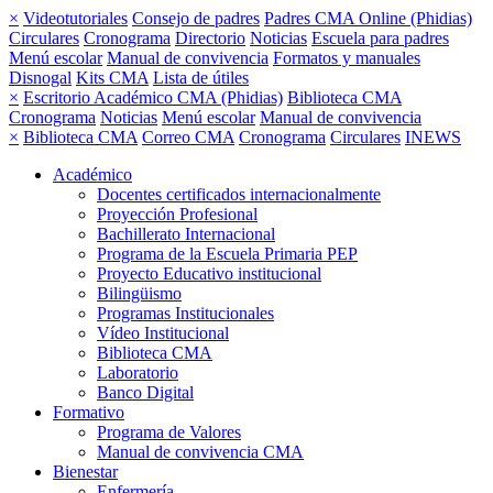
×
Videotutoriales
Consejo de padres
Padres CMA Online (Phidias)
Circulares
Cronograma
Directorio
Noticias
Escuela para padres
Menú escolar
Manual de convivencia
Formatos y manuales
Disnogal
Kits CMA
Lista de útiles
×
Escritorio Académico CMA (Phidias)
Biblioteca CMA
Cronograma
Noticias
Menú escolar
Manual de convivencia
×
Biblioteca CMA
Correo CMA
Cronograma
Circulares
INEWS
Académico
Docentes certificados internacionalmente
Proyección Profesional
Bachillerato Internacional
Programa de la Escuela Primaria PEP
Proyecto Educativo institucional
Bilingüismo
Programas Institucionales
Vídeo Institucional
Biblioteca CMA
Laboratorio
Banco Digital
Formativo
Programa de Valores
Manual de convivencia CMA
Bienestar
Enfermería