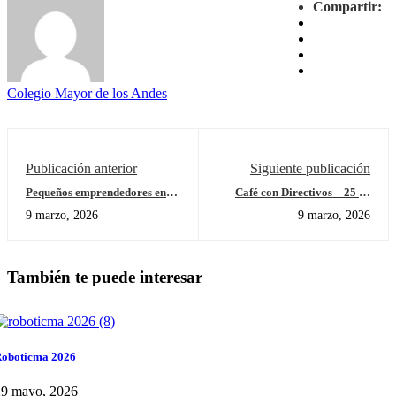
Compartir:
Colegio Mayor de los Andes
Publicación anterior
Siguiente publicación
Pequeños emprendedores en
Café con Directivos – 25 de
acción
febrero
9 marzo, 2026
9 marzo, 2026
También te puede interesar
oboticma 2026
29 mayo, 2026