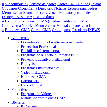
×
Videotutoriales
Consejo de padres
Padres CMA Online (Phidias)
Circulares
Cronograma
Directorio
Noticias
Escuela para padres
Menú escolar
Manual de convivencia
Formatos y manuales
Disnogal
Kits CMA
Lista de útiles
×
Escritorio Académico CMA (Phidias)
Biblioteca CMA
Cronograma
Noticias
Menú escolar
Manual de convivencia
×
Biblioteca CMA
Correo CMA
Cronograma
Circulares
INEWS
Académico
Docentes certificados internacionalmente
Proyección Profesional
Bachillerato Internacional
Programa de la Escuela Primaria PEP
Proyecto Educativo institucional
Bilingüismo
Programas Institucionales
Vídeo Institucional
Biblioteca CMA
Laboratorio
Banco Digital
Formativo
Programa de Valores
Manual de convivencia CMA
Bienestar
Enfermería