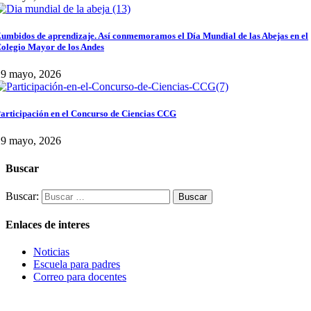
umbidos de aprendizaje. Así conmemoramos el Día Mundial de las Abejas en el
olegio Mayor de los Andes
29 mayo, 2026
articipación en el Concurso de Ciencias CCG
29 mayo, 2026
Buscar
Buscar:
Enlaces de interes
Noticias
Escuela para padres
Correo para docentes