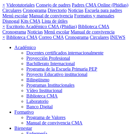
×
Videotutoriales
Consejo de padres
Padres CMA Online (Phidias)
Circulares
Cronograma
Directorio
Noticias
Escuela para padres
Menú escolar
Manual de convivencia
Formatos y manuales
Disnogal
Kits CMA
Lista de útiles
×
Escritorio Académico CMA (Phidias)
Biblioteca CMA
Cronograma
Noticias
Menú escolar
Manual de convivencia
×
Biblioteca CMA
Correo CMA
Cronograma
Circulares
INEWS
Académico
Docentes certificados internacionalmente
Proyección Profesional
Bachillerato Internacional
Programa de la Escuela Primaria PEP
Proyecto Educativo institucional
Bilingüismo
Programas Institucionales
Vídeo Institucional
Biblioteca CMA
Laboratorio
Banco Digital
Formativo
Programa de Valores
Manual de convivencia CMA
Bienestar
Enfermería