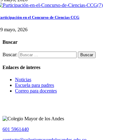
articipación en el Concurso de Ciencias CCG
29 mayo, 2026
Buscar
Buscar:
Enlaces de interes
Noticias
Escuela para padres
Correo para docentes
601 5961440
contacto@colegiomayordelosandes.edu.co