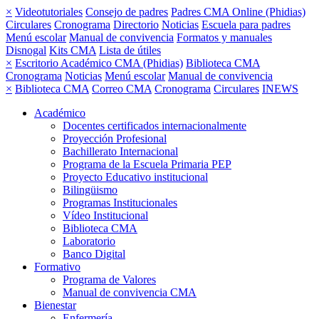
×
Videotutoriales
Consejo de padres
Padres CMA Online (Phidias)
Circulares
Cronograma
Directorio
Noticias
Escuela para padres
Menú escolar
Manual de convivencia
Formatos y manuales
Disnogal
Kits CMA
Lista de útiles
×
Escritorio Académico CMA (Phidias)
Biblioteca CMA
Cronograma
Noticias
Menú escolar
Manual de convivencia
×
Biblioteca CMA
Correo CMA
Cronograma
Circulares
INEWS
Académico
Docentes certificados internacionalmente
Proyección Profesional
Bachillerato Internacional
Programa de la Escuela Primaria PEP
Proyecto Educativo institucional
Bilingüismo
Programas Institucionales
Vídeo Institucional
Biblioteca CMA
Laboratorio
Banco Digital
Formativo
Programa de Valores
Manual de convivencia CMA
Bienestar
Enfermería