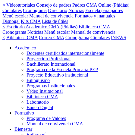
×
Videotutoriales
Consejo de padres
Padres CMA Online (Phidias)
Circulares
Cronograma
Directorio
Noticias
Escuela para padres
Menú escolar
Manual de convivencia
Formatos y manuales
Disnogal
Kits CMA
Lista de útiles
×
Escritorio Académico CMA (Phidias)
Biblioteca CMA
Cronograma
Noticias
Menú escolar
Manual de convivencia
×
Biblioteca CMA
Correo CMA
Cronograma
Circulares
INEWS
Académico
Docentes certificados internacionalmente
Proyección Profesional
Bachillerato Internacional
Programa de la Escuela Primaria PEP
Proyecto Educativo institucional
Bilingüismo
Programas Institucionales
Vídeo Institucional
Biblioteca CMA
Laboratorio
Banco Digital
Formativo
Programa de Valores
Manual de convivencia CMA
Bienestar
Enfermería