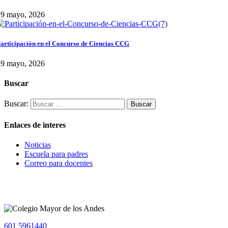
29 mayo, 2026
articipación en el Concurso de Ciencias CCG
29 mayo, 2026
Buscar
Buscar:
Enlaces de interes
Noticias
Escuela para padres
Correo para docentes
601 5961440