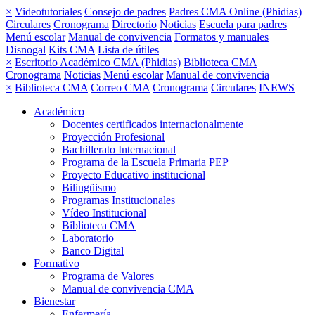
×
Videotutoriales
Consejo de padres
Padres CMA Online (Phidias)
Circulares
Cronograma
Directorio
Noticias
Escuela para padres
Menú escolar
Manual de convivencia
Formatos y manuales
Disnogal
Kits CMA
Lista de útiles
×
Escritorio Académico CMA (Phidias)
Biblioteca CMA
Cronograma
Noticias
Menú escolar
Manual de convivencia
×
Biblioteca CMA
Correo CMA
Cronograma
Circulares
INEWS
Académico
Docentes certificados internacionalmente
Proyección Profesional
Bachillerato Internacional
Programa de la Escuela Primaria PEP
Proyecto Educativo institucional
Bilingüismo
Programas Institucionales
Vídeo Institucional
Biblioteca CMA
Laboratorio
Banco Digital
Formativo
Programa de Valores
Manual de convivencia CMA
Bienestar
Enfermería