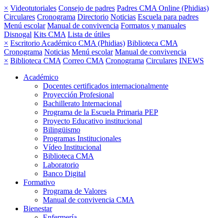
×
Videotutoriales
Consejo de padres
Padres CMA Online (Phidias)
Circulares
Cronograma
Directorio
Noticias
Escuela para padres
Menú escolar
Manual de convivencia
Formatos y manuales
Disnogal
Kits CMA
Lista de útiles
×
Escritorio Académico CMA (Phidias)
Biblioteca CMA
Cronograma
Noticias
Menú escolar
Manual de convivencia
×
Biblioteca CMA
Correo CMA
Cronograma
Circulares
INEWS
Académico
Docentes certificados internacionalmente
Proyección Profesional
Bachillerato Internacional
Programa de la Escuela Primaria PEP
Proyecto Educativo institucional
Bilingüismo
Programas Institucionales
Vídeo Institucional
Biblioteca CMA
Laboratorio
Banco Digital
Formativo
Programa de Valores
Manual de convivencia CMA
Bienestar
Enfermería