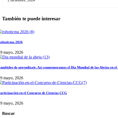
2 diciembre, 2024
También te puede interesar
oboticma 2026
29 mayo, 2026
umbidos de aprendizaje. Así conmemoramos el Día Mundial de las Abejas en el
29 mayo, 2026
articipación en el Concurso de Ciencias CCG
29 mayo, 2026
Buscar