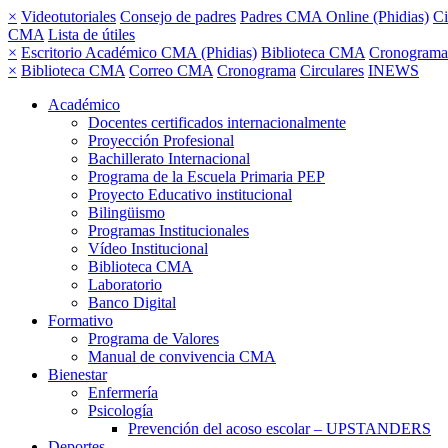
×
Videotutoriales
Consejo de padres
Padres CMA Online (Phidias)
Ci
CMA
Lista de útiles
×
Escritorio Académico CMA (Phidias)
Biblioteca CMA
Cronograma
×
Biblioteca CMA
Correo CMA
Cronograma
Circulares
INEWS
Académico
Docentes certificados internacionalmente
Proyección Profesional
Bachillerato Internacional
Programa de la Escuela Primaria PEP
Proyecto Educativo institucional
Bilingüismo
Programas Institucionales
Vídeo Institucional
Biblioteca CMA
Laboratorio
Banco Digital
Formativo
Programa de Valores
Manual de convivencia CMA
Bienestar
Enfermería
Psicología
Prevención del acoso escolar – UPSTANDERS
Deportes