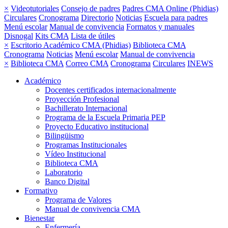
×
Videotutoriales
Consejo de padres
Padres CMA Online (Phidias)
Circulares
Cronograma
Directorio
Noticias
Escuela para padres
Menú escolar
Manual de convivencia
Formatos y manuales
Disnogal
Kits CMA
Lista de útiles
×
Escritorio Académico CMA (Phidias)
Biblioteca CMA
Cronograma
Noticias
Menú escolar
Manual de convivencia
×
Biblioteca CMA
Correo CMA
Cronograma
Circulares
INEWS
Académico
Docentes certificados internacionalmente
Proyección Profesional
Bachillerato Internacional
Programa de la Escuela Primaria PEP
Proyecto Educativo institucional
Bilingüismo
Programas Institucionales
Vídeo Institucional
Biblioteca CMA
Laboratorio
Banco Digital
Formativo
Programa de Valores
Manual de convivencia CMA
Bienestar
Enfermería