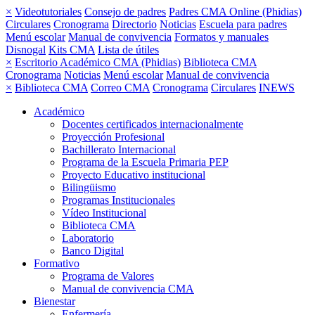
×
Videotutoriales
Consejo de padres
Padres CMA Online (Phidias)
Circulares
Cronograma
Directorio
Noticias
Escuela para padres
Menú escolar
Manual de convivencia
Formatos y manuales
Disnogal
Kits CMA
Lista de útiles
×
Escritorio Académico CMA (Phidias)
Biblioteca CMA
Cronograma
Noticias
Menú escolar
Manual de convivencia
×
Biblioteca CMA
Correo CMA
Cronograma
Circulares
INEWS
Académico
Docentes certificados internacionalmente
Proyección Profesional
Bachillerato Internacional
Programa de la Escuela Primaria PEP
Proyecto Educativo institucional
Bilingüismo
Programas Institucionales
Vídeo Institucional
Biblioteca CMA
Laboratorio
Banco Digital
Formativo
Programa de Valores
Manual de convivencia CMA
Bienestar
Enfermería