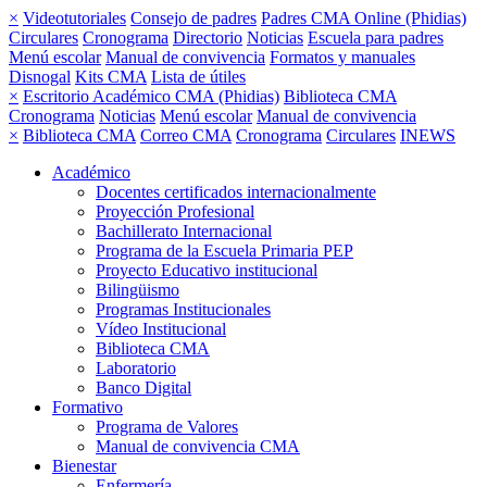
×
Videotutoriales
Consejo de padres
Padres CMA Online (Phidias)
Circulares
Cronograma
Directorio
Noticias
Escuela para padres
Menú escolar
Manual de convivencia
Formatos y manuales
Disnogal
Kits CMA
Lista de útiles
×
Escritorio Académico CMA (Phidias)
Biblioteca CMA
Cronograma
Noticias
Menú escolar
Manual de convivencia
×
Biblioteca CMA
Correo CMA
Cronograma
Circulares
INEWS
Académico
Docentes certificados internacionalmente
Proyección Profesional
Bachillerato Internacional
Programa de la Escuela Primaria PEP
Proyecto Educativo institucional
Bilingüismo
Programas Institucionales
Vídeo Institucional
Biblioteca CMA
Laboratorio
Banco Digital
Formativo
Programa de Valores
Manual de convivencia CMA
Bienestar
Enfermería