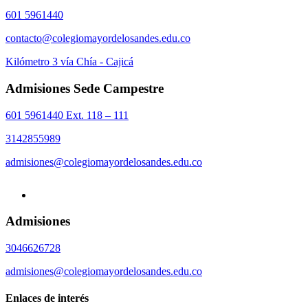
601 5961440
contacto@colegiomayordelosandes.edu.co
Kilómetro 3 vía Chía - Cajicá
Admisiones Sede Campestre
601 5961440 Ext. 118 – 111
3142855989
admisiones@colegiomayordelosandes.edu.co
Admisiones
3046626728
admisiones@colegiomayordelosandes.edu.co
Enlaces de interés