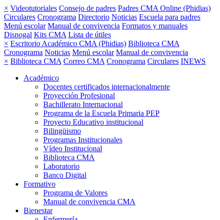
×
Videotutoriales
Consejo de padres
Padres CMA Online (Phidias)
Circulares
Cronograma
Directorio
Noticias
Escuela para padres
Menú escolar
Manual de convivencia
Formatos y manuales
Disnogal
Kits CMA
Lista de útiles
×
Escritorio Académico CMA (Phidias)
Biblioteca CMA
Cronograma
Noticias
Menú escolar
Manual de convivencia
×
Biblioteca CMA
Correo CMA
Cronograma
Circulares
INEWS
Académico
Docentes certificados internacionalmente
Proyección Profesional
Bachillerato Internacional
Programa de la Escuela Primaria PEP
Proyecto Educativo institucional
Bilingüismo
Programas Institucionales
Vídeo Institucional
Biblioteca CMA
Laboratorio
Banco Digital
Formativo
Programa de Valores
Manual de convivencia CMA
Bienestar
Enfermería