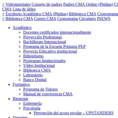
×
Videotutoriales
Consejo de padres
Padres CMA Online (Phidias)
Ci
CMA
Lista de útiles
×
Escritorio Académico CMA (Phidias)
Biblioteca CMA
Cronograma
×
Biblioteca CMA
Correo CMA
Cronograma
Circulares
INEWS
Académico
Docentes certificados internacionalmente
Proyección Profesional
Bachillerato Internacional
Programa de la Escuela Primaria PEP
Proyecto Educativo institucional
Bilingüismo
Programas Institucionales
Vídeo Institucional
Biblioteca CMA
Laboratorio
Banco Digital
Formativo
Programa de Valores
Manual de convivencia CMA
Bienestar
Enfermería
Psicología
Prevención del acoso escolar – UPSTANDERS
Deportes