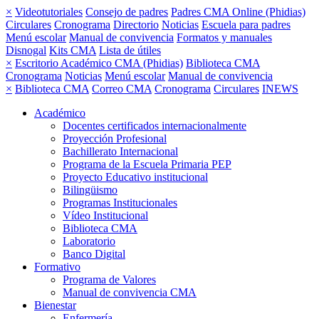
×
Videotutoriales
Consejo de padres
Padres CMA Online (Phidias)
Circulares
Cronograma
Directorio
Noticias
Escuela para padres
Menú escolar
Manual de convivencia
Formatos y manuales
Disnogal
Kits CMA
Lista de útiles
×
Escritorio Académico CMA (Phidias)
Biblioteca CMA
Cronograma
Noticias
Menú escolar
Manual de convivencia
×
Biblioteca CMA
Correo CMA
Cronograma
Circulares
INEWS
Académico
Docentes certificados internacionalmente
Proyección Profesional
Bachillerato Internacional
Programa de la Escuela Primaria PEP
Proyecto Educativo institucional
Bilingüismo
Programas Institucionales
Vídeo Institucional
Biblioteca CMA
Laboratorio
Banco Digital
Formativo
Programa de Valores
Manual de convivencia CMA
Bienestar
Enfermería