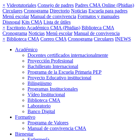
×
Videotutoriales
Consejo de padres
Padres CMA Online (Phidias)
Circulares
Cronograma
Directorio
Noticias
Escuela para padres
Menú escolar
Manual de convivencia
Formatos y manuales
Disnogal
Kits CMA
Lista de útiles
×
Escritorio Académico CMA (Phidias)
Biblioteca CMA
Cronograma
Noticias
Menú escolar
Manual de convivencia
×
Biblioteca CMA
Correo CMA
Cronograma
Circulares
INEWS
Académico
Docentes certificados internacionalmente
Proyección Profesional
Bachillerato Internacional
Programa de la Escuela Primaria PEP
Proyecto Educativo institucional
Bilingüismo
Programas Institucionales
Vídeo Institucional
Biblioteca CMA
Laboratorio
Banco Digital
Formativo
Programa de Valores
Manual de convivencia CMA
Bienestar
Enfermería