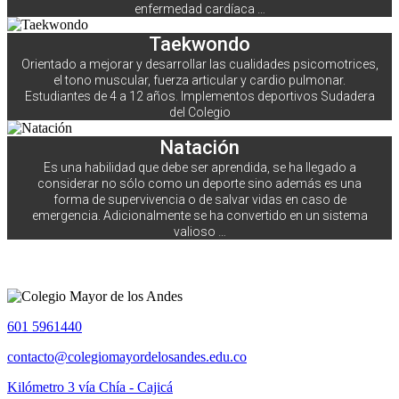
enfermedad cardíaca …
Taekwondo
Orientado a mejorar y desarrollar las cualidades psicomotrices,
el tono muscular, fuerza articular y cardio pulmonar.
Estudiantes de 4 a 12 años. Implementos deportivos Sudadera
del Colegio
Natación
Es una habilidad que debe ser aprendida, se ha llegado a
considerar no sólo como un deporte sino además es una
forma de supervivencia o de salvar vidas en caso de
emergencia. Adicionalmente se ha convertido en un sistema
valioso …
601 5961440
contacto@colegiomayordelosandes.edu.co
Kilómetro 3 vía Chía - Cajicá