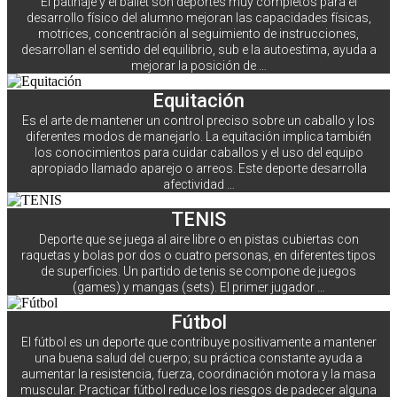
El patinaje y el ballet son deportes muy completos para el
desarrollo físico del alumno mejoran las capacidades físicas,
motrices, concentración al seguimiento de instrucciones,
desarrollan el sentido del equilibrio, sub e la autoestima, ayuda a
mejorar la posición de …
Equitación
Es el arte de mantener un control preciso sobre un caballo y los
diferentes modos de manejarlo. La equitación implica también
los conocimientos para cuidar caballos y el uso del equipo
apropiado llamado aparejo o arreos. Este deporte desarrolla
afectividad …
TENIS
Deporte que se juega al aire libre o en pistas cubiertas con
raquetas y bolas por dos o cuatro personas, en diferentes tipos
de superficies. Un partido de tenis se compone de juegos
(games) y mangas (sets). El primer jugador …
Fútbol
El fútbol es un deporte que contribuye positivamente a mantener
una buena salud del cuerpo; su práctica constante ayuda a
aumentar la resistencia, fuerza, coordinación motora y la masa
muscular. Practicar fútbol reduce los riesgos de padecer alguna