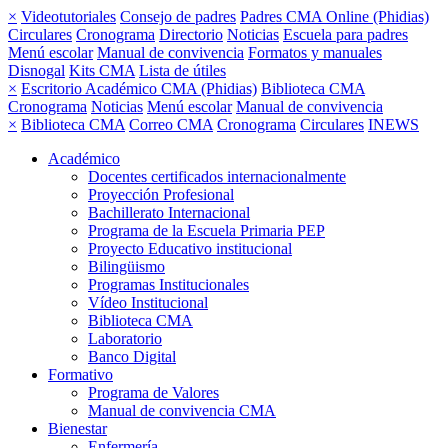
×
Videotutoriales
Consejo de padres
Padres CMA Online (Phidias)
Circulares
Cronograma
Directorio
Noticias
Escuela para padres
Menú escolar
Manual de convivencia
Formatos y manuales
Disnogal
Kits CMA
Lista de útiles
×
Escritorio Académico CMA (Phidias)
Biblioteca CMA
Cronograma
Noticias
Menú escolar
Manual de convivencia
×
Biblioteca CMA
Correo CMA
Cronograma
Circulares
INEWS
Académico
Docentes certificados internacionalmente
Proyección Profesional
Bachillerato Internacional
Programa de la Escuela Primaria PEP
Proyecto Educativo institucional
Bilingüismo
Programas Institucionales
Vídeo Institucional
Biblioteca CMA
Laboratorio
Banco Digital
Formativo
Programa de Valores
Manual de convivencia CMA
Bienestar
Enfermería