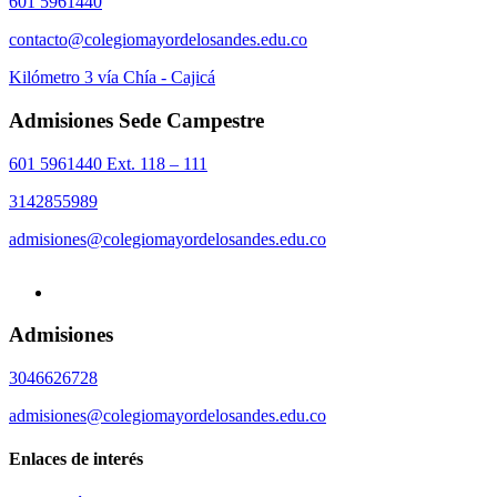
601 5961440
contacto@colegiomayordelosandes.edu.co
Kilómetro 3 vía Chía - Cajicá
Admisiones Sede Campestre
601 5961440 Ext. 118 – 111
3142855989
admisiones@colegiomayordelosandes.edu.co
Admisiones
3046626728
admisiones@colegiomayordelosandes.edu.co
Enlaces de interés