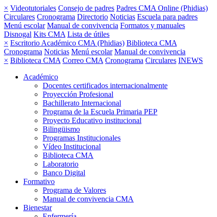
×
Videotutoriales
Consejo de padres
Padres CMA Online (Phidias)
Circulares
Cronograma
Directorio
Noticias
Escuela para padres
Menú escolar
Manual de convivencia
Formatos y manuales
Disnogal
Kits CMA
Lista de útiles
×
Escritorio Académico CMA (Phidias)
Biblioteca CMA
Cronograma
Noticias
Menú escolar
Manual de convivencia
×
Biblioteca CMA
Correo CMA
Cronograma
Circulares
INEWS
Académico
Docentes certificados internacionalmente
Proyección Profesional
Bachillerato Internacional
Programa de la Escuela Primaria PEP
Proyecto Educativo institucional
Bilingüismo
Programas Institucionales
Vídeo Institucional
Biblioteca CMA
Laboratorio
Banco Digital
Formativo
Programa de Valores
Manual de convivencia CMA
Bienestar
Enfermería