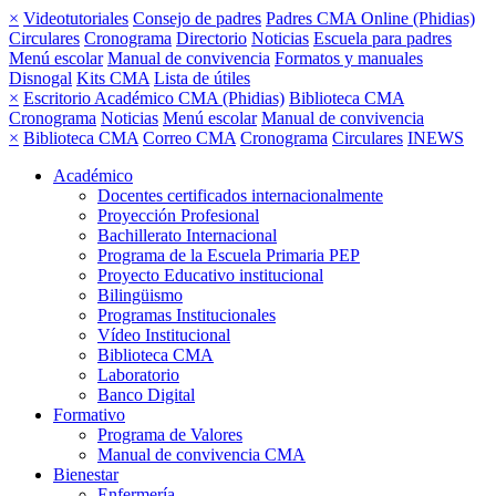
×
Videotutoriales
Consejo de padres
Padres CMA Online (Phidias)
Circulares
Cronograma
Directorio
Noticias
Escuela para padres
Menú escolar
Manual de convivencia
Formatos y manuales
Disnogal
Kits CMA
Lista de útiles
×
Escritorio Académico CMA (Phidias)
Biblioteca CMA
Cronograma
Noticias
Menú escolar
Manual de convivencia
×
Biblioteca CMA
Correo CMA
Cronograma
Circulares
INEWS
Académico
Docentes certificados internacionalmente
Proyección Profesional
Bachillerato Internacional
Programa de la Escuela Primaria PEP
Proyecto Educativo institucional
Bilingüismo
Programas Institucionales
Vídeo Institucional
Biblioteca CMA
Laboratorio
Banco Digital
Formativo
Programa de Valores
Manual de convivencia CMA
Bienestar
Enfermería