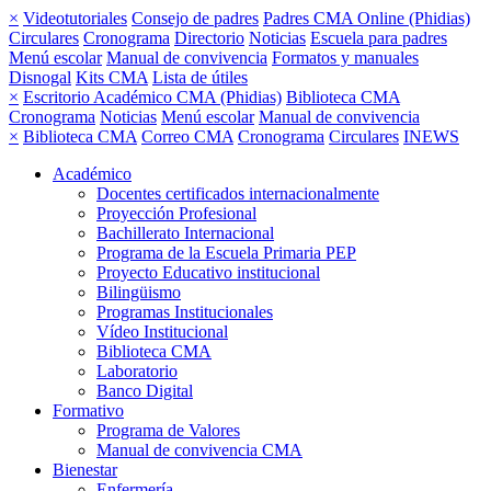
×
Videotutoriales
Consejo de padres
Padres CMA Online (Phidias)
Circulares
Cronograma
Directorio
Noticias
Escuela para padres
Menú escolar
Manual de convivencia
Formatos y manuales
Disnogal
Kits CMA
Lista de útiles
×
Escritorio Académico CMA (Phidias)
Biblioteca CMA
Cronograma
Noticias
Menú escolar
Manual de convivencia
×
Biblioteca CMA
Correo CMA
Cronograma
Circulares
INEWS
Académico
Docentes certificados internacionalmente
Proyección Profesional
Bachillerato Internacional
Programa de la Escuela Primaria PEP
Proyecto Educativo institucional
Bilingüismo
Programas Institucionales
Vídeo Institucional
Biblioteca CMA
Laboratorio
Banco Digital
Formativo
Programa de Valores
Manual de convivencia CMA
Bienestar
Enfermería