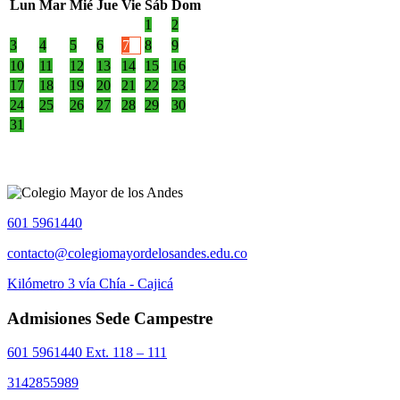
Lun
Mar
Mié
Jue
Vie
Sáb
Dom
1
2
3
4
5
6
7
8
9
10
11
12
13
14
15
16
17
18
19
20
21
22
23
24
25
26
27
28
29
30
31
601 5961440
contacto@colegiomayordelosandes.edu.co
Kilómetro 3 vía Chía - Cajicá
Admisiones Sede Campestre
601 5961440 Ext. 118 – 111
3142855989