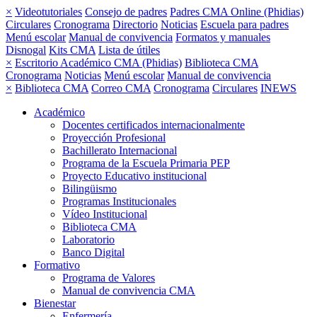
×
Videotutoriales
Consejo de padres
Padres CMA Online (Phidias)
Circulares
Cronograma
Directorio
Noticias
Escuela para padres
Menú escolar
Manual de convivencia
Formatos y manuales
Disnogal
Kits CMA
Lista de útiles
×
Escritorio Académico CMA (Phidias)
Biblioteca CMA
Cronograma
Noticias
Menú escolar
Manual de convivencia
×
Biblioteca CMA
Correo CMA
Cronograma
Circulares
INEWS
Académico
Docentes certificados internacionalmente
Proyección Profesional
Bachillerato Internacional
Programa de la Escuela Primaria PEP
Proyecto Educativo institucional
Bilingüismo
Programas Institucionales
Vídeo Institucional
Biblioteca CMA
Laboratorio
Banco Digital
Formativo
Programa de Valores
Manual de convivencia CMA
Bienestar
Enfermería