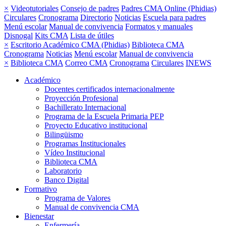
×
Videotutoriales
Consejo de padres
Padres CMA Online (Phidias)
Circulares
Cronograma
Directorio
Noticias
Escuela para padres
Menú escolar
Manual de convivencia
Formatos y manuales
Disnogal
Kits CMA
Lista de útiles
×
Escritorio Académico CMA (Phidias)
Biblioteca CMA
Cronograma
Noticias
Menú escolar
Manual de convivencia
×
Biblioteca CMA
Correo CMA
Cronograma
Circulares
INEWS
Académico
Docentes certificados internacionalmente
Proyección Profesional
Bachillerato Internacional
Programa de la Escuela Primaria PEP
Proyecto Educativo institucional
Bilingüismo
Programas Institucionales
Vídeo Institucional
Biblioteca CMA
Laboratorio
Banco Digital
Formativo
Programa de Valores
Manual de convivencia CMA
Bienestar
Enfermería