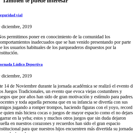
También te puede interesar
eguridad vial
 diciembre, 2019
os permitimos poner en conocimiento de la comunidad los
omportamientos inadecuados que se han venido presentando por parte
e los usuarios habituales de los parqueaderos dispuestos por la
nstitución.
ornada Lúdico Deportiva
 diciembre, 2019
te 14 de Noviembre durante la jornada académica se realizó el evento d
os Juegos Tradicionales, un evento que evoca viejas costumbres y
uegos que por años han sido de gran motivación y estímulo para padres
ocentes y toda aquella persona que en su infancia se divertía con sus
migos jugando a romper trompos, haciendo figuras con el yoyo, record
e quien más hiciera cocas o juegos de mayor espacio como el no dejars
garrar en la yeba; estos y muchos otros juegos que sin duda dejaron
uella en nuestros corazones y recuerdos han sido el gran espacio
nstitucional para que nuestros hijos encuentren más divertida su jornada