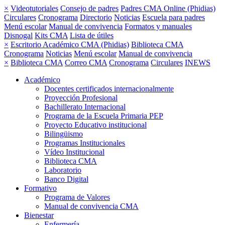
×
Videotutoriales
Consejo de padres
Padres CMA Online (Phidias)
Circulares
Cronograma
Directorio
Noticias
Escuela para padres
Menú escolar
Manual de convivencia
Formatos y manuales
Disnogal
Kits CMA
Lista de útiles
×
Escritorio Académico CMA (Phidias)
Biblioteca CMA
Cronograma
Noticias
Menú escolar
Manual de convivencia
×
Biblioteca CMA
Correo CMA
Cronograma
Circulares
INEWS
Académico
Docentes certificados internacionalmente
Proyección Profesional
Bachillerato Internacional
Programa de la Escuela Primaria PEP
Proyecto Educativo institucional
Bilingüismo
Programas Institucionales
Vídeo Institucional
Biblioteca CMA
Laboratorio
Banco Digital
Formativo
Programa de Valores
Manual de convivencia CMA
Bienestar
Enfermería